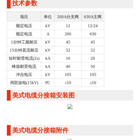
技术参数
项目
单位
200A分支网
630A主网
额定电压
kV
12
12/24
额定电流
A
200
630
1分钟工频耐压
kV
45
45
15分钟直流耐压
kV
52
52
短时耐受电流(2s)
kA
16
20
峰值耐受电流
kA
40
50
冲击电压
kV
105
105
局部放电(15kV)
PC
≤10
≤10
美式电缆分接箱安装图
美式电缆分接箱附件