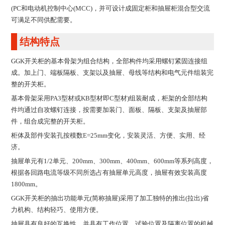
(PC和电动机控制中心(MCC)，并可设计成固定柜和抽屉柜混合型交流
可满足不同供配需要。
结构特点
GGK开关柜的基本骨架为组合结构，全部构件均采用螺钉紧固连接组
成。加上门、端板隔板、支架以及抽屉、母线等结构和电气元件组装完
整的开关柜。
基本骨架采用PA3型材或KB型材即C型材)组装耐成，柜架的全部结构
件均通过自攻螺钉连接，按需要加装门、面板、隔板、支架及抽屉部
件，组合成完整的开关柜。
柜体及部件安装孔按模数E=25mm变化，安装灵活、方便、实用、经
济。
抽屉单元有1/2单元、200mm、300mm、400mm、600mm等系列高度，
根据各回路电流等级不同所选占有抽屉单元高度，抽屉有效安装高度
1800mm。
GGK开关柜的抽出功能单元(简称抽屉)采用了加工独特的推出(拉出)省
力机构、结构轻巧、使用方便。
抽屉具有良好的互换性，并具有工作位置、试验位置及隔离位置的机械