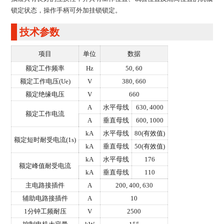
锁定状态，操作手柄可外加挂锁锁定。
技术参数
项目
单位
数据
额定工作频率
Hz
50, 60
额定工作电压(Ue)
V
380, 660
额定绝缘电压
V
660
A
水平母线
630, 4000
额定工作电流
A
垂直母线
600, 1000
kA
水平母线
80(有效值)
额定短时耐受电流(1s)
kA
垂直母线
50(有效值)
kA
水平母线
176
额定峰值耐受电流
kA
垂直母线
110
主电路接插件
A
200, 400, 630
辅助电路接插件
A
10
1分钟工频耐压
V
2500